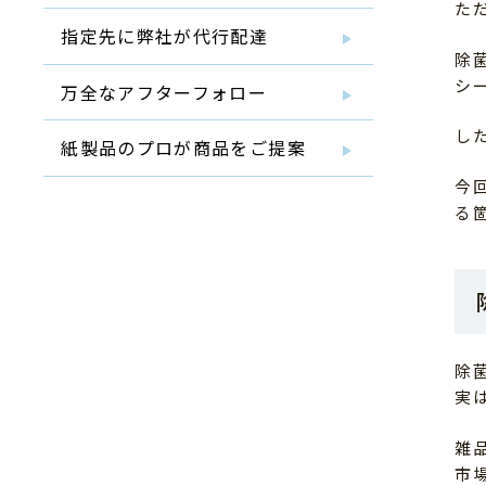
た
指定先に弊社が代行配達
除
シ
万全なアフターフォロー
し
紙製品のプロが商品をご提案
今
る
除
実
雑
市