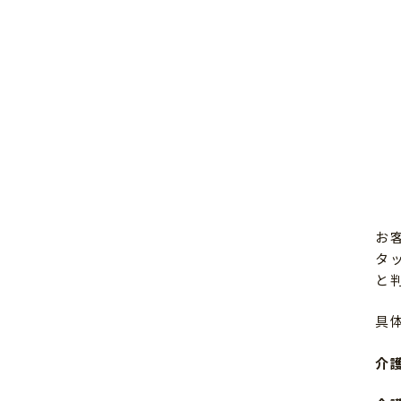
お
タ
と
具
介