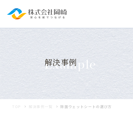
Example
解決事例
TOP
解決事例一覧
除菌ウェットシートの選び方