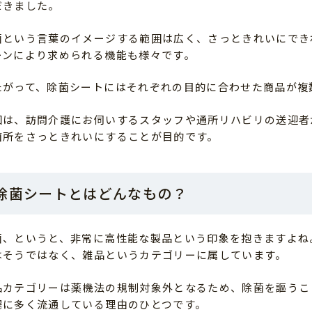
だきました。
菌という言葉のイメージする範囲は広く、さっときれいにでき
ーンにより求められる機能も様々です。
たがって、除菌シートにはそれぞれの目的に合わせた商品が複
回は、訪問介護にお伺いするスタッフや通所リハビリの送迎者
箇所をさっときれいにすることが目的です。
除菌シートとはどんなもの？
菌、というと、非常に高性能な製品という印象を抱きますよね
はそうではなく、雑品というカテゴリーに属しています。
品カテゴリーは薬機法の規制対象外となるため、除菌を謳うこ
場に多く流通している理由のひとつです。