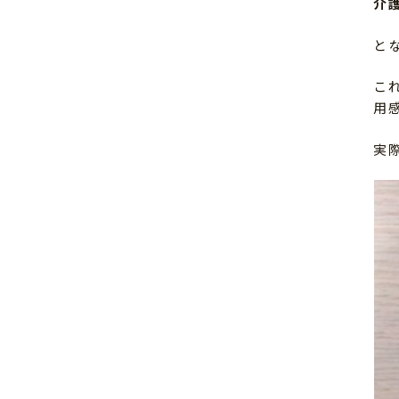
介
と
こ
用
実