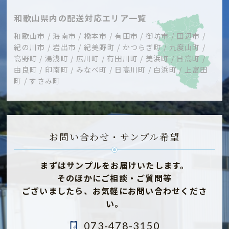
和歌山県内の配送対応エリア一覧
和歌山市 / 海南市 / 橋本市 / 有田市 / 御坊市 / 田辺市 /
紀の川市 / 岩出市 / 紀美野町 / かつらぎ町 / 九度山町 /
高野町 / 湯浅町 / 広川町 / 有田川町 / 美浜町 / 日高町 /
由良町 / 印南町 / みなべ町 / 日高川町 / 白浜町 / 上富田
町 / すさみ町
お問い合わせ・サンプル希望
まずはサンプルをお届けいたします。
そのほかにご相談・ご質問等
ございましたら、
お気軽にお問い合わせくださ
い。
073-478-3150