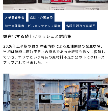
各業界卸業者
病院・介護施設
指定管理業者・ビルメンテナンス業者
各種施設及び事業所
顕在化する値上げラッシュと対応策
2026年上半期の動き 中東情勢による原油問題の発生以降、
当初は単純に原油不足への懸念であった報道も徐々に変質し
ていき、ナフサという特有の原材料不足が公の下にクローズ
アップされてきました。 …