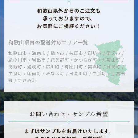
和歌山県外からのご注文も
承っておりますので、
お気軽にご相談ください！
和歌山県内の配送対応エリア一覧
和歌山市 / 海南市 / 橋本市 / 有田市 / 御坊市 / 田辺市 /
紀の川市 / 岩出市 / 紀美野町 / かつらぎ町 / 九度山町 /
高野町 / 湯浅町 / 広川町 / 有田川町 / 美浜町 / 日高町 /
由良町 / 印南町 / みなべ町 / 日高川町 / 白浜町 / 上富田
町 / すさみ町
お問い合わせ・サンプル希望
まずはサンプルをお届けいたします。