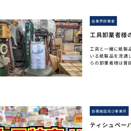
各業界卸業者
工具卸業者様
工具と一緒に紙製
いる紙製品を流通
らの卸業者様は普
各種施設及び事業所
ティシュペー