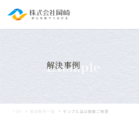
Example
解決事例
TOP
解決事例一覧
サンプル品は複数ご用意