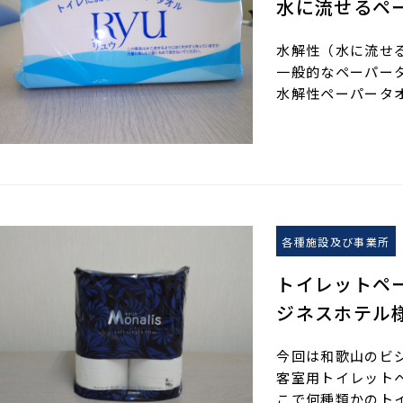
水に流せるペ
水解性（水に流せ
一般的なペーパー
水解性ペーパータ
各種施設及び事業所
トイレットペ
ジネスホテル
今回は和歌山のビ
客室用トイレット
こで何種類かのト