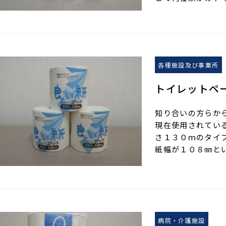
各種施設及び事業所
トイレットペ
知り合いの方らか
現在使用されてい
さ１３０ｍのタイ
紙幅が１０８㎜と
病院・介護施設