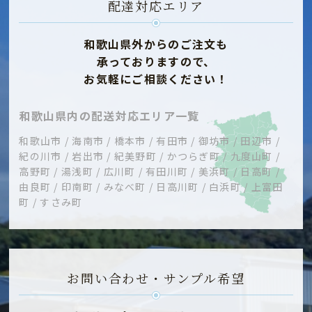
配達対応エリア
和歌山県外からのご注文も
承っておりますので、
お気軽にご相談ください！
和歌山県内の配送対応エリア一覧
和歌山市 / 海南市 / 橋本市 / 有田市 / 御坊市 / 田辺市 /
紀の川市 / 岩出市 / 紀美野町 / かつらぎ町 / 九度山町 /
高野町 / 湯浅町 / 広川町 / 有田川町 / 美浜町 / 日高町 /
由良町 / 印南町 / みなべ町 / 日高川町 / 白浜町 / 上富田
町 / すさみ町
お問い合わせ・サンプル希望