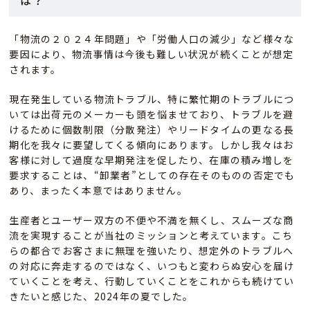
「物流の２０２４年問題」や「労働人口の減少」など様々な
要因により、物流事情は今後も難しい状況が続くことが想定
されます。
現在発生している物流トラブル、特に繁忙期のトラブルにつ
いては出荷元のメーカーも頭を悩ませており、トラブルを避
けるために個数制限（分散発注）やリードタイムの更なる長
期化を我々に要望してくる傾向にあります。しかし我々はお
客様に対して過度な早期発注を促したり、在庫の積み増しを
要求することは、“卸業者”としての存在そのものの否定でも
あり、まったく本意ではありません。
生産者とユーザー双方の不便や不満を無くし、スムーズな商
流を実現することが当社のミッションと考えています。こち
らの都合でお客さまに無理を強いたり、想定外のトラブルへ
の対応に奔走するのではなく、いつもと変わらぬ安心を届け
ていくことを考え、行動していくことをこれからも続けてい
きたいと感じた、2024年の夏でした。