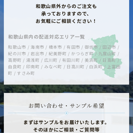
和歌山県外からのご注文も
承っておりますので、
お気軽にご相談ください！
和歌山県内の配送対応エリア一覧
和歌山市 / 海南市 / 橋本市 / 有田市 / 御坊市 / 田辺市 /
紀の川市 / 岩出市 / 紀美野町 / かつらぎ町 / 九度山町 /
高野町 / 湯浅町 / 広川町 / 有田川町 / 美浜町 / 日高町 /
由良町 / 印南町 / みなべ町 / 日高川町 / 白浜町 / 上富田
町 / すさみ町
お問い合わせ・サンプル希望
まずはサンプルをお届けいたします。
そのほかにご相談・ご質問等