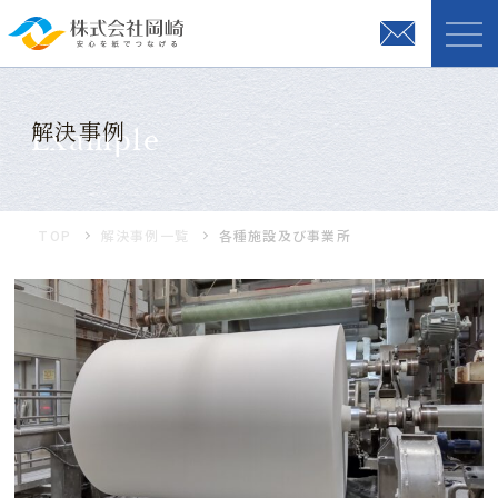
解決事例
Example
TOP
解決事例一覧
各種施設及び事業所